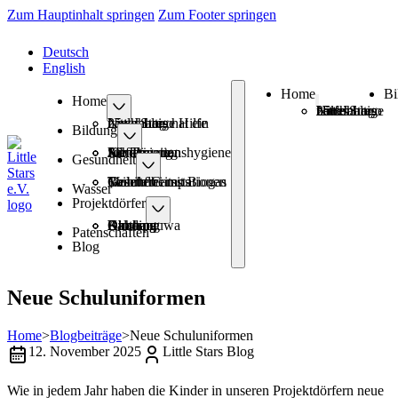
Zum Hauptinhalt springen
Zum Footer springen
Deutsch
English
Home
Bi
Home
25+ Jahre Nachhaltige Hilfe
Little Stars hat ein neues Logo
25+ Jahre Nachhaltige Hilfe
Little Stars hat ein neues Logo
Bildung
Schule
Kindergarten
Aufklärung
Menstruationshygiene
Job Training
Gesundheit
Gesundheitsstationen
Mobile Camps
Rauchfrei mit Biogas
Toiletten
Wasser
Projektdörfer
Amthang
Balchaur
Kimtang
Okharpauwa
Dhading
Patenschaften
Blog
Neue Schuluniformen
Home
>
Blogbeiträge
>
Neue Schuluniformen
12. November 2025
Little Stars Blog
Wie in jedem Jahr haben die Kinder in unseren Projektdörfern neue