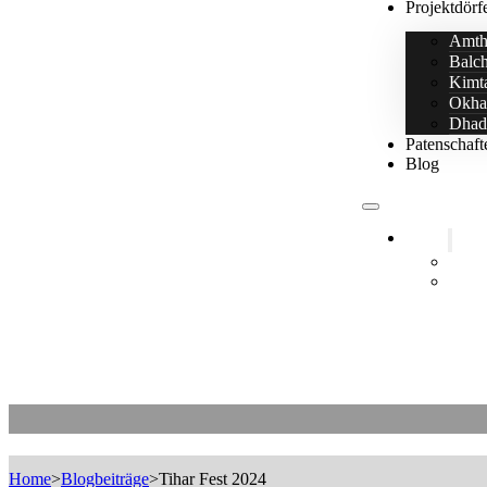
Projektdörf
Amth
Balc
Kimt
Okha
Dhad
Patenschaft
Blog
Home
25+ J
Littl
Tihar Fest 2024
Home
>
Blogbeiträge
>
Tihar Fest 2024