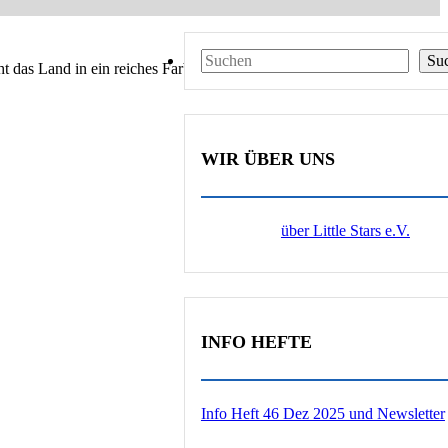
Suchen
Su
ht das Land in ein reiches Farbenspiel aus Ritualen und Traditionen.
WIR ÜBER UNS
über Little Stars e.V.
INFO HEFTE
Info Heft 46 Dez 2025 und Newsletter