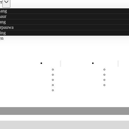
er
ang
haur
ang
rpauwa
ing
en
Bildung
Gesundheit
ahre Nachhaltige Hilfe
Schule
Gesundheit
e Stars hat ein neues Logo
Kindergarten
Mobile Ca
Aufklärung
Rauchfrei 
Menstruationshygiene
Toiletten
Job Training