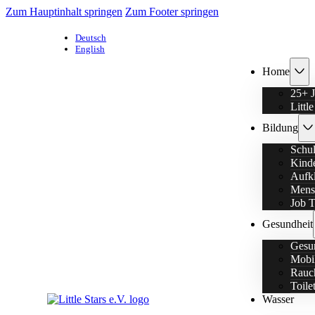
Zum Hauptinhalt springen
Zum Footer springen
Deutsch
English
Home
25+ J
Littl
Bildung
Schu
Kinde
Aufk
Menst
Job T
Gesundheit
Gesun
Mobi
Rauch
Toile
Wasser