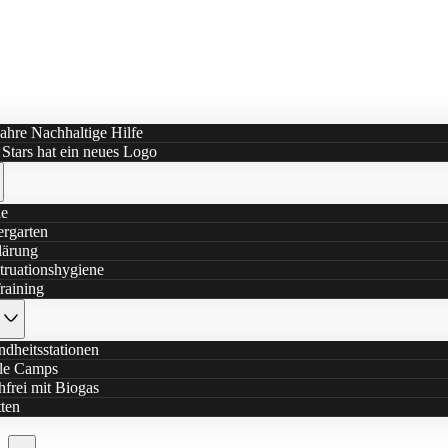
ahre Nachhaltige Hilfe
e Stars hat ein neues Logo
le
rgarten
lärung
ruationshygiene
raining
dheitsstationen
le Camps
frei mit Biogas
tten