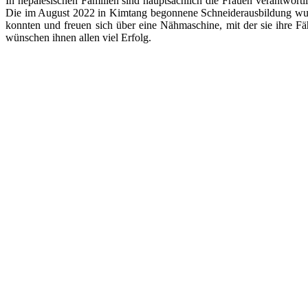
In nepalesischen Familien sind hauptsächlich die Frauen verantwort
Die im August 2022 in Kimtang begonnene Schneiderausbildung wurd
konnten und freuen sich über eine Nähmaschine, mit der sie ihre F
wünschen ihnen allen viel Erfolg.