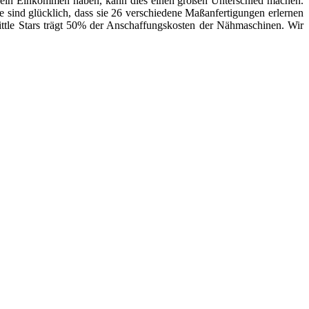
bst ein Einkommen haben, kann dies einen großen Unterschied machen.
ind glücklich, dass sie 26 verschiedene Maßanfertigungen erlernen
ittle Stars trägt 50% der Anschaffungskosten der Nähmaschinen. Wir