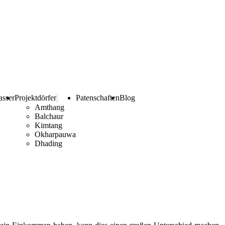
sser
Projektdörfer
Patenschaften
Blog
Amthang
Balchaur
Kimtang
Okharpauwa
Dhading