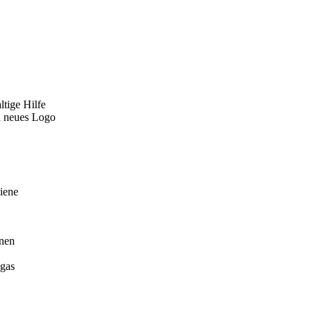
tige Hilfe
in neues Logo
iene
onen
ogas