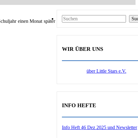
Suchen
Su
ljahr einen Monat später als sonst üblich. Auch unsere Vorschulkl
WIR ÜBER UNS
über Little Stars e.V.
INFO HEFTE
Info Heft 46 Dez 2025 und Newsletter