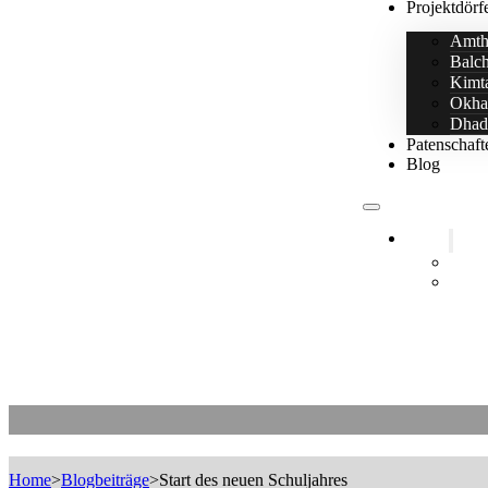
Projektdörf
Amth
Balc
Kimt
Okha
Dhad
Patenschaft
Blog
Home
25+ J
Littl
Start des neuen Schuljahres
Home
>
Blogbeiträge
>
Start des neuen Schuljahres