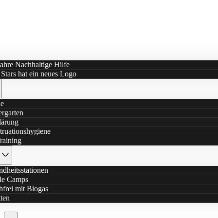
ahre Nachhaltige Hilfe
e Stars hat ein neues Logo
le
rgarten
lärung
ruationshygiene
raining
dheitsstationen
le Camps
frei mit Biogas
tten