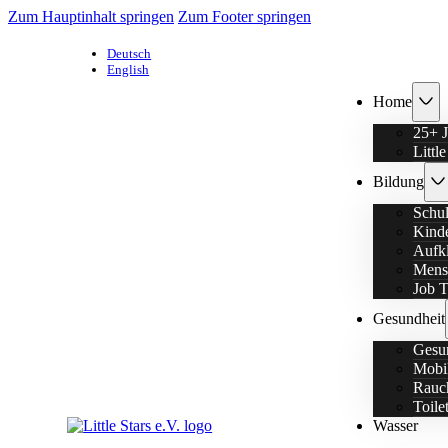
Zum Hauptinhalt springen
Zum Footer springen
Deutsch
English
Home
25+ J
Littl
Bildung
Schu
Kinde
Aufk
Menst
Job T
Gesundheit
Gesun
Mobi
Rauch
Toile
Wasser