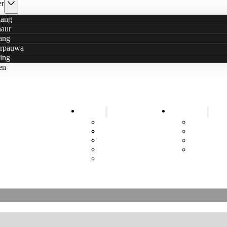
er
ang
haur
ang
rpauwa
ing
en
Bildung
Gesundheit
ahre Nachhaltige Hilfe
Schule
Gesundheit
e Stars hat ein neues Logo
Kindergarten
Mobile Ca
Aufklärung
Rauchfrei 
Menstruationshygiene
Toiletten
Job Training