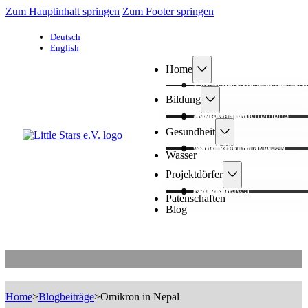
Zum Hauptinhalt springen
Zum Footer springen
Deutsch
English
Home
25+ Jahre Nachhaltige Hil
Little Stars hat ein neues
Bildung
Schule
Kindergarten
Aufklärung
Menstruationshygiene
Job Training
Gesundheit
Gesundheitsstationen
Mobile Camps
Rauchfrei mit Biogas
Toiletten
Wasser
Projektdörfer
Amthang
Balchaur
Kimtang
Okharpauwa
Dhading
Patenschaften
Blog
Omikron in Nepal
Home
>
Blogbeiträge
>
Omikron in Nepal